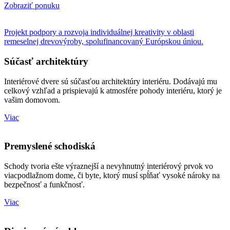
Zobraziť ponuku
Projekt podpory a rozvoja individuálnej kreativity v oblasti
remeselnej drevovýroby, spolufinancovaný Európskou úniou.
Súčasť architektúry
Interiérové dvere sú súčasťou architektúry interiéru. Dodávajú mu
celkový vzhľad a prispievajú k atmosfére pohody interiéru, ktorý je
vašim domovom.
Viac
Premyslené schodiská
Schody tvoria ešte výraznejší a nevyhnutný interiérový prvok vo
viacpodlažnom dome, či byte, ktorý musí spĺňať vysoké nároky na
bezpečnosť a funkčnosť.
Viac