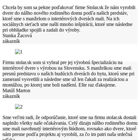
Chcela by som sa pekne poďakovať firme Stolar.sk že nám vyrobili
dvere do nášho nového rodinného domu podľa našich predstáv,
ktoré sme s manželom o interiérových dverách mali. Na ich
sociálnych sieťach sme našli mnoho inšpirácii, ktoré sme následne
pri obhliadke spojili a zadali do výroby.
Stanka Žacová
zákazník
Firmu stolar.sk som si vybral pre jej výrobnú špecializáciu na
interiérové dvere s výrobou na Slovensku. S manželkou sme mali
presnú predstavu o našich budúcich dverách do bytu, ktorú sme pri
zameraní vysvetlili a následne sme už len čakali za realizáciou a
montážou, po ktorej sme boli nadšení. Ešte raz ďakujeme.
Matúš Marton
zákazník
Sme veľmi radi, že odporúčanie, ktoré sme na firmu stolar.sk dostali
naplnilo všetky naše očakávania. Celý dizajn nášho rodinného domu
sme mali navrhnutý interiérovým štúdiom, rovnako ako dvere, ktoré
nám presne podľa projektu aj vyrobili, za čo im patri naša srdečná
vďaka.