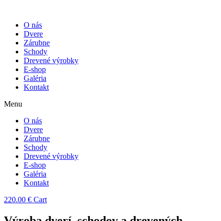
O nás
Dvere
Zárubne
Schody
Drevené výrobky
E-shop
Galéria
Kontakt
Menu
O nás
Dvere
Zárubne
Schody
Drevené výrobky
E-shop
Galéria
Kontakt
220.00
€
Cart
Výroba dverí, schodov a drevených