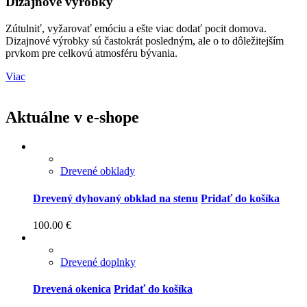
Dizajnové výrobky
Zútulniť, vyžarovať emóciu a ešte viac dodať pocit domova.
Dizajnové výrobky sú častokrát posledným, ale o to dôležitejším
prvkom pre celkovú atmosféru bývania.
Viac
Aktuálne v e-shope
Drevené obklady
Drevený dyhovaný obklad na stenu
Pridať do košíka
100.00
€
Drevené doplnky
Drevená okenica
Pridať do košíka