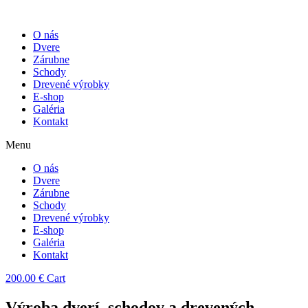
O nás
Dvere
Zárubne
Schody
Drevené výrobky
E-shop
Galéria
Kontakt
Menu
O nás
Dvere
Zárubne
Schody
Drevené výrobky
E-shop
Galéria
Kontakt
200.00
€
Cart
Výroba dverí, schodov a drevených