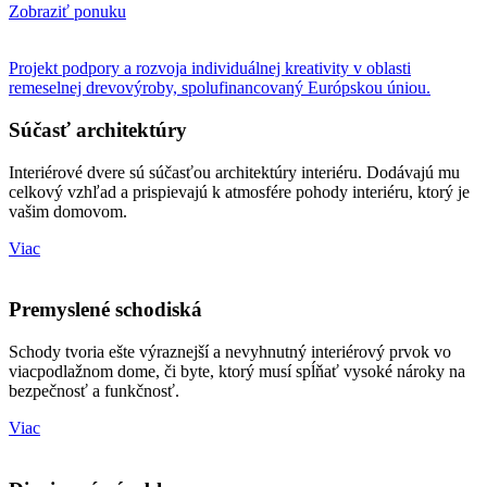
Zobraziť ponuku
Projekt podpory a rozvoja individuálnej kreativity v oblasti
remeselnej drevovýroby, spolufinancovaný Európskou úniou.
Súčasť architektúry
Interiérové dvere sú súčasťou architektúry interiéru. Dodávajú mu
celkový vzhľad a prispievajú k atmosfére pohody interiéru, ktorý je
vašim domovom.
Viac
Premyslené schodiská
Schody tvoria ešte výraznejší a nevyhnutný interiérový prvok vo
viacpodlažnom dome, či byte, ktorý musí spĺňať vysoké nároky na
bezpečnosť a funkčnosť.
Viac