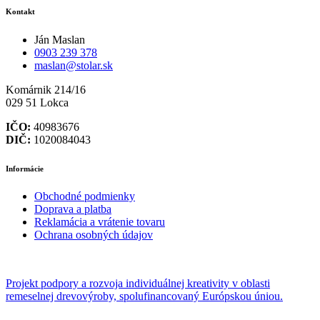
Kontakt
Ján Maslan
0903 239 378
maslan@stolar.sk
Komárnik 214/16
029 51 Lokca
IČO:
40983676
DIČ:
1020084043
Informácie
Obchodné podmienky
Doprava a platba
Reklamácia a vrátenie tovaru
Ochrana osobných údajov
Projekt podpory a rozvoja individuálnej kreativity v oblasti
remeselnej drevovýroby, spolufinancovaný Európskou úniou.