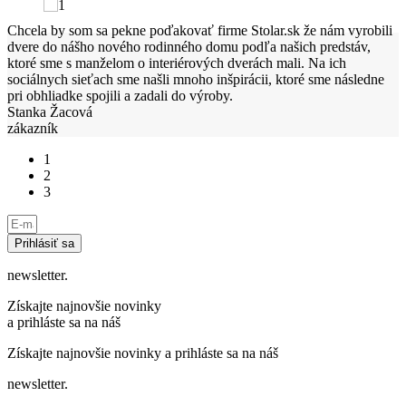
i
mu
Chcela by som sa pekne poďakovať firme Stolar.sk že nám vyrobili
F
é
dvere do nášho nového rodinného domu podľa našich predstáv,
i
ktoré sme s manželom o interiérových dverách mali. Na ich
p
sociálnych sieťach sme našli mnoho inšpirácii, ktoré sme následne
z
pri obhliadke spojili a zadali do výroby.
m
Stanka Žacová
M
zákazník
z
1
2
3
Prihlásiť sa
newsletter.
Získajte najnovšie novinky
a prihláste sa na náš
Získajte najnovšie novinky a prihláste sa na náš
newsletter.