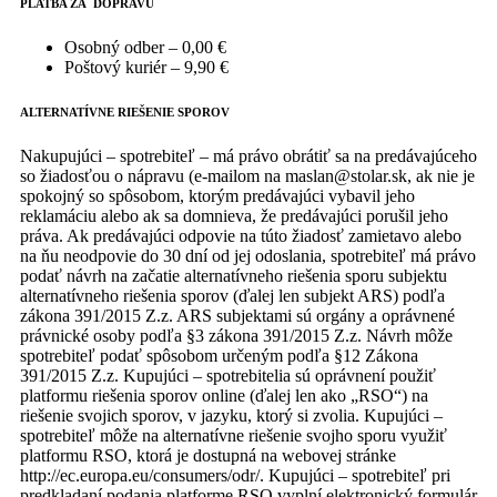
PLATBA ZA DOPRAVU
Osobný odber – 0,00 €
Poštový kuriér – 9,90 €
ALTERNATÍVNE RIEŠENIE SPOROV
Nakupujúci – spotrebiteľ – má právo obrátiť sa na predávajúceho
so žiadosťou o nápravu (e-mailom na maslan@stolar.sk, ak nie je
spokojný so spôsobom, ktorým predávajúci vybavil jeho
reklamáciu alebo ak sa domnieva, že predávajúci porušil jeho
práva. Ak predávajúci odpovie na túto žiadosť zamietavo alebo
na ňu neodpovie do 30 dní od jej odoslania, spotrebiteľ má právo
podať návrh na začatie alternatívneho riešenia sporu subjektu
alternatívneho riešenia sporov (ďalej len subjekt ARS) podľa
zákona 391/2015 Z.z. ARS subjektami sú orgány a oprávnené
právnické osoby podľa §3 zákona 391/2015 Z.z. Návrh môže
spotrebiteľ podať spôsobom určeným podľa §12 Zákona
391/2015 Z.z. Kupujúci – spotrebitelia sú oprávnení použiť
platformu riešenia sporov online (ďalej len ako „RSO“) na
riešenie svojich sporov, v jazyku, ktorý si zvolia. Kupujúci –
spotrebiteľ môže na alternatívne riešenie svojho sporu využiť
platformu RSO, ktorá je dostupná na webovej stránke
http://ec.europa.eu/consumers/odr/. Kupujúci – spotrebiteľ pri
predkladaní podania platforme RSO vyplní elektronický formulár