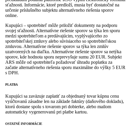
sťažnosti. Informácie, ktoré predloží, musia byť dostatočné na
určenie príslušného subjektu alternatívneho riešenia sporov
online.
Kupujúci – spotrebiteľ môže priložiť dokumenty na podporu
svojej sťažnosti. Alternatívne riešenie sporov sa týka len sporu
medzi spotrebiteľom a predávajúcim, vyplývajúceho zo
spotrebiteľskej zmluvy alebo súvisiaceho so spotrebiteľskou
zmluvou. Alternatívne riešenie sporov sa týka len zmlúv
uzatvorených na diaľku. Alternatívne riešenie sporov sa netýka
sporov, kde hodnota sporu neprevyšuje sumu 20 EUR. Subjekt
ARS môže od spotrebiteľa požadovať úhradu poplatku za
začatie alternatívneho riešenia sporu maximálne do výšky 5 EUR
s DPH.
PLATBA
Kupujúci sa zaväzuje zaplatiť za objednaný tovar kúpnu cenu
vyúčtovanú zásadne len na základe faktúry (daňového dokladu),
ktorú dostane spolu s tovarom pri dobierke, alebo mailom
automaticky vygenerovanú pri platbe kartou.
OSTATNÉ INFORMÁCIE