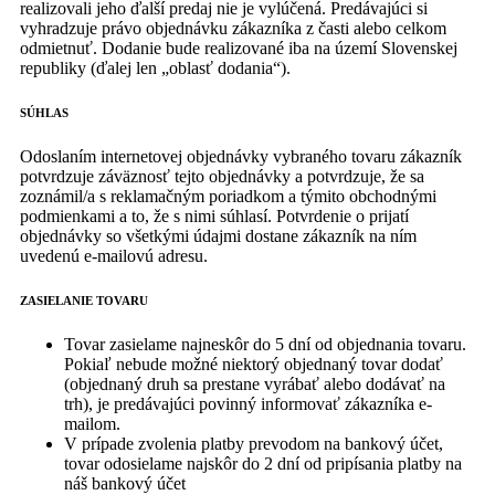
realizovali jeho ďalší predaj nie je vylúčená. Predávajúci si
vyhradzuje právo objednávku zákazníka z časti alebo celkom
odmietnuť. Dodanie bude realizované iba na území Slovenskej
republiky (ďalej len „oblasť dodania“).
SÚHLAS
Odoslaním internetovej objednávky vybraného tovaru zákazník
potvrdzuje záväznosť tejto objednávky a potvrdzuje, že sa
zoznámil/a s reklamačným poriadkom a týmito obchodnými
podmienkami a to, že s nimi súhlasí. Potvrdenie o prijatí
objednávky so všetkými údajmi dostane zákazník na ním
uvedenú e-mailovú adresu.
ZASIELANIE TOVARU
Tovar zasielame najneskôr do 5 dní od objednania tovaru.
Pokiaľ nebude možné niektorý objednaný tovar dodať
(objednaný druh sa prestane vyrábať alebo dodávať na
trh), je predávajúci povinný informovať zákazníka e-
mailom.
V prípade zvolenia platby prevodom na bankový účet,
tovar odosielame najskôr do 2 dní od pripísania platby na
náš bankový účet