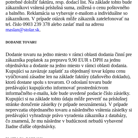
potrebné doložiť faktúru, resp. dodací list. Na základe tohto bude
zákazníkovi vrátená príslušná suma, znížená o cenu poštovného
a balného. Reklamácia sa vybavuje e-mailom a individuálne so
zákazníkom. V prípade otázok môže zákazník zatelefonovať na
tel. číslo 0903 239 378 alebo zaslať mail na adresu
maslan@stolar.sk
.
DODANIE TOVARU
Dodanie tovaru na jedno miesto v rámci oblasti dodania činní pre
zákazníka poplatok za prepravu 9,90 EUR s DPH za jednu
objednávku a dodanie na jedno miesto v rámci oblasti dodania.
Kupujúci sa zaväzuje zaplatiť za objednaný tovar kúpnu cenu
vyúčtovanú zásadne len na základe faktúry (daňového dokladu),
ktorú dostane spolu s tovarom. O odoslaní tovaru bude
predávajúci kupujúceho informovať prostredníctvom
informačného e-mailu, kde bude uvedené podacie číslo zásielky.
Kupujúci si na základe tohto údaju môže preveriť na príslušnej
stránke doručenie zásielky (v prípade neoznámenia). V prípade
neprevzatia objednaného tovaru a následného vrátenia zásielky si
predávajúci vyhradzuje právo vyradenia zákazníka z databázy,
čo znamená, že mu následne v budúcnosti nebudú vybavené
žiadne ďalšie objednávky.