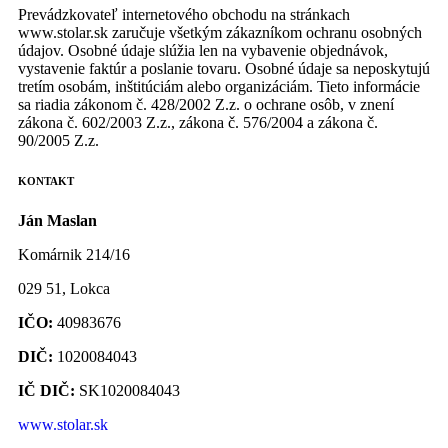
Prevádzkovateľ internetového obchodu na stránkach
www.stolar.sk zaručuje všetkým zákazníkom ochranu osobných
údajov. Osobné údaje slúžia len na vybavenie objednávok,
vystavenie faktúr a poslanie tovaru. Osobné údaje sa neposkytujú
tretím osobám, inštitúciám alebo organizáciám. Tieto informácie
sa riadia zákonom č. 428/2002 Z.z. o ochrane osôb, v znení
zákona č. 602/2003 Z.z., zákona č. 576/2004 a zákona č.
90/2005 Z.z.
KONTAKT
Ján Maslan
Komárnik 214/16
029 51, Lokca
IČO:
40983676
DIČ:
1020084043
IČ
DIČ:
SK1020084043
www.stolar.sk