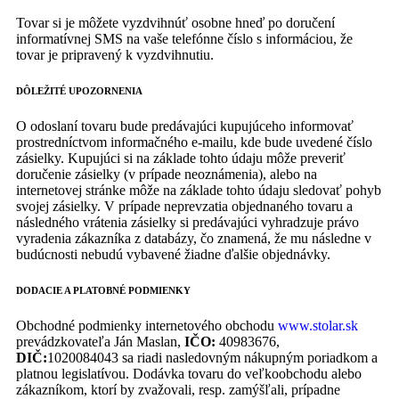
Tovar si je môžete vyzdvihnúť osobne hneď po doručení
informatívnej SMS na vaše telefónne číslo s informáciou, že
tovar je pripravený k vyzdvihnutiu.
DÔLEŽITÉ UPOZORNENIA
O odoslaní tovaru bude predávajúci kupujúceho informovať
prostredníctvom informačného e-mailu, kde bude uvedené číslo
zásielky. Kupujúci si na základe tohto údaju môže preveriť
doručenie zásielky (v prípade neoznámenia), alebo na
internetovej stránke môže na základe tohto údaju sledovať pohyb
svojej zásielky. V prípade neprevzatia objednaného tovaru a
následného vrátenia zásielky si predávajúci vyhradzuje právo
vyradenia zákazníka z databázy, čo znamená, že mu následne v
budúcnosti nebudú vybavené žiadne ďalšie objednávky.
DODACIE A PLATOBNÉ PODMIENKY
Obchodné podmienky internetového obchodu
www.stolar.sk
prevádzkovateľa Ján Maslan,
IČO:
40983676,
DIČ:
1020084043 sa riadi nasledovným nákupným poriadkom a
platnou legislatívou. Dodávka tovaru do veľkoobchodu alebo
zákazníkom, ktorí by zvažovali, resp. zamýšľali, prípadne