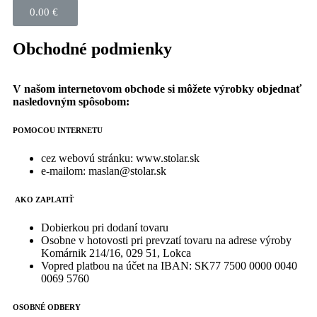
0.00
€
Obchodné podmienky
V našom internetovom obchode si môžete výrobky objednať
nasledovným spôsobom:
POMOCOU INTERNETU
cez webovú stránku: www.stolar.sk
e-mailom: maslan@stolar.sk
AKO ZAPLATIŤ
Dobierkou pri dodaní tovaru
Osobne v hotovosti pri prevzatí tovaru na adrese výroby
Komárnik 214/16, 029 51, Lokca
Vopred platbou na účet na IBAN: SK77 7500 0000 0040
0069 5760
OSOBNÉ ODBERY