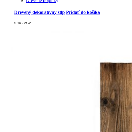
Drevené doplnky
Drevený dekoratívny stĺp
Pridať do košíka
825.00
€