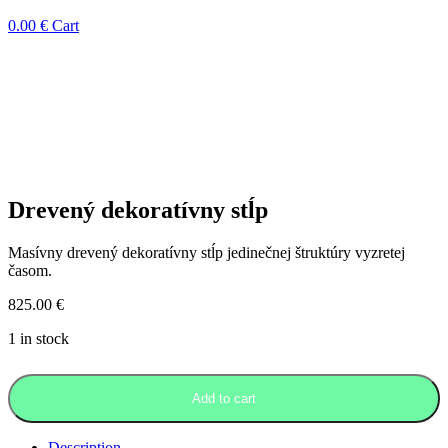
0.00
€
Cart
Drevený dekoratívny stĺp
Masívny drevený dekoratívny stĺp jedinečnej štruktúry vyzretej
časom.
825.00
€
1 in stock
Add to cart
Description