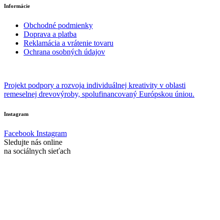
Informácie
Obchodné podmienky
Doprava a platba
Reklamácia a vrátenie tovaru
Ochrana osobných údajov
Projekt podpory a rozvoja individuálnej kreativity v oblasti
remeselnej drevovýroby, spolufinancovaný Európskou úniou.
Instagram
Facebook
Instagram
Sledujte nás online
na sociálnych sieťach