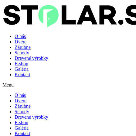
O nás
Dvere
Zárubne
Schody
Drevené výrobky
E-shop
Galéria
Kontakt
Menu
O nás
Dvere
Zárubne
Schody
Drevené výrobky
E-shop
Galéria
Kontakt